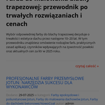
trapezowej: przewodnik po
trwałych rozwiązaniach i
cenach
Wybór odpowiedniej farby do blachy trapezowej decyduje o
trwałości i estetyce dachu przez następne 10–20 lat. W tym
przewodniku znajdziesz omówienie rodzajów farb, praktycznych
zasad aplikacji, czynników wpływających na żywotność powłoki
oraz aktualnych cen za litr w 2025 roku.
czytaj całość »
PROFESJONALNE FARBY PRZEMYSŁOWE
JOTUN: NARZĘDZIA SUKCESU DLA
WYKONAWCÓW
Dodano:
29-07-2025
w kategorii:
Farby epoksydowe i
poliuretanowe Jotun
,
Farby do malowania dachowów Jotun
,
Farby
do dachówki betonowej NowoCoat
autor:
admin