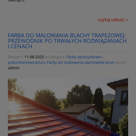
zewnątrz.
czytaj całość »
FARBA DO MALOWANIA BLACHY TRAPEZOWEJ:
PRZEWODNIK PO TRWAŁYCH ROZWIĄZANIACH
I CENACH
Dodano:
11-08-2025
w kategorii:
Farby epoksydowe i
poliuretanowe Jotun
,
Farby do malowania dachowów Jotun
autor:
admin