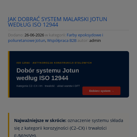
JAK DOBRAĆ SYSTEM MALARSKI JOTUN
WEDŁUG ISO 12944
Dodano:
26-06-2026
w kategorii:
Farby epoksydowe i
poliuretanowe Jotun
,
Współpraca B2B
autor:
admin
Najważniejsze w skrócie:
oznaczenie systemu składa
się z kategorii korozyjności (C2–CX) i trwałości
(L/M/H/VH).