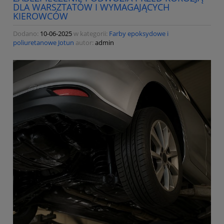
DLA WARSZTATÓW I WYMAGAJĄCYCH
KIEROWCÓW
Dodano:
10-06-2025
w kategorii:
Farby epoksydowe i
poliuretanowe Jotun
autor:
admin