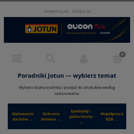
Zarejestruj się
Zaloguj się
Poradniki Jotun — wybierz temat
Wybierz dział poradnika i przejdź do artykułów według
zastosowania.
Epoksydy i
Malowanie
Ochrona
Współpraca
poliuretany
dachów →
drewna →
B2B →
→