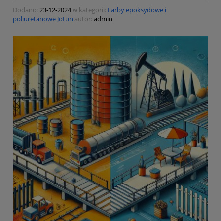
Dodano:
23-12-2024
w kategorii:
Farby epoksydowe i
poliuretanowe Jotun
autor:
admin