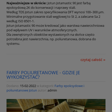
Najważniejsze w skrócie:
Jotun Jotamastic 90 jest farbą
epoksydową 2K do konserwacji i naprawy stali.
Według TDS Jotun zakres specyfikowania DFT wynosi 100–300 µm.
Minimalne przygotowanie stali węglowej to St 2, a zalecane Sa 2
według ISO 8501-1.
Jotun Jotamastic 90 może kredować jako warstwa nawierzchniowa
pod wpływem UV i warunków atmosferycznych.
Dla zewnętrznych obiektów wystawionych na słońce często
potrzebna jest nawierzchnia, np. poliuretanowa, dobrana do
systemu.
czytaj całość »
FARBY POLIURETANOWE - GDZIE JE
WYKORZYSTAĆ?
Dodano:
15-02-2022
w kategorii:
Farby epoksydowe i
poliuretanowe Jotun
autor:
admin