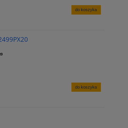
do koszyka
12499PX20
20
do koszyka