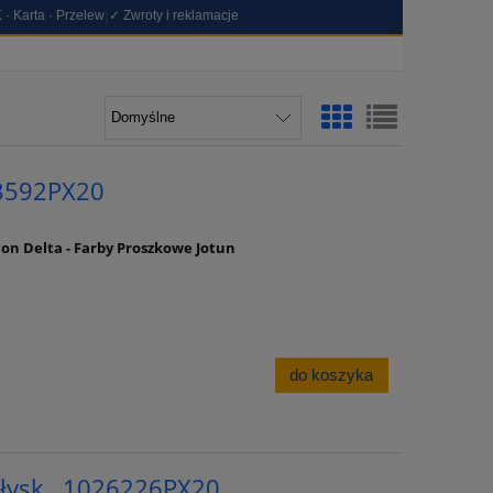
|
 · Karta · Przelew
✓ Zwroty i reklamacje
13592PX20
con Delta - Farby Proszkowe Jotun
do koszyka
ołysk , 1026226PX20