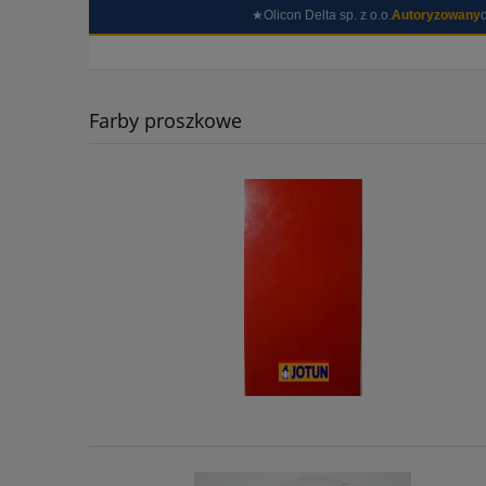
★Olicon Delta sp. z o.o.
Autoryzowany
Farby proszkowe