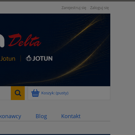
Zarejestruj się
Zaloguj się
Koszyk:
(pusty)
konawcy
Blog
Kontakt
Kolory Farby