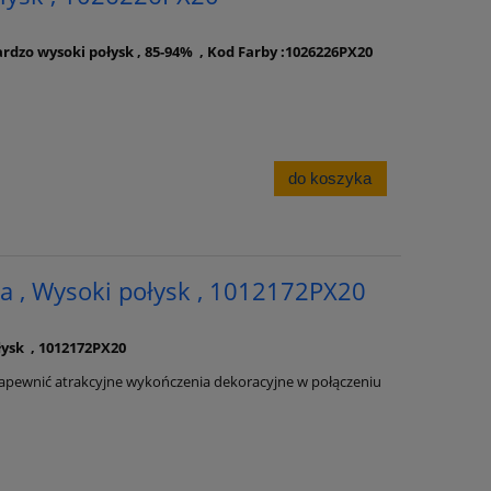
rdzo wysoki połysk , 85-94% , Kod Farby :1026226PX20
do koszyka
a , Wysoki połysk , 1012172PX20
ysk , 1012172PX20
apewnić atrakcyjne wykończenia dekoracyjne w połączeniu