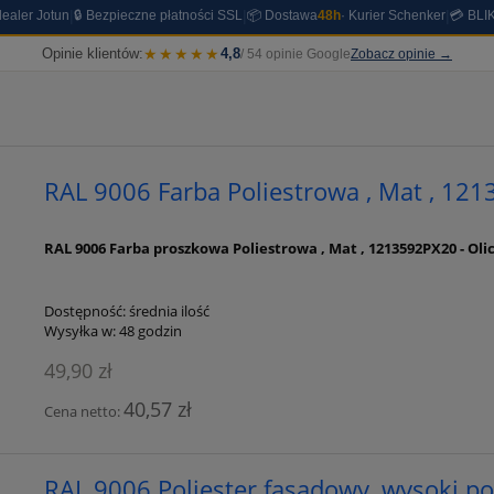
|
|
|
dealer Jotun
🔒 Bezpieczne płatności SSL
📦 Dostawa
48h
· Kurier Schenker
💳 BLIK
Opinie klientów:
★★★★★
4,8
/ 54 opinie Google
Zobacz opinie →
RAL 9006 Farba Poliestrowa , Mat , 12
RAL 9006 Farba proszkowa Poliestrowa , Mat , 1213592PX20 - Oli
Dostępność:
średnia ilość
Wysyłka w:
48 godzin
49,90 zł
40,57 zł
Cena netto:
RAL 9006 Poliester fasadowy, wysoki p