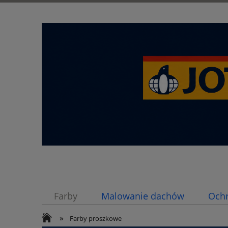
Farby
Malowanie dachów
Och
»
Bio-Nagrzewnice
Doradca
Far
Farby proszkowe