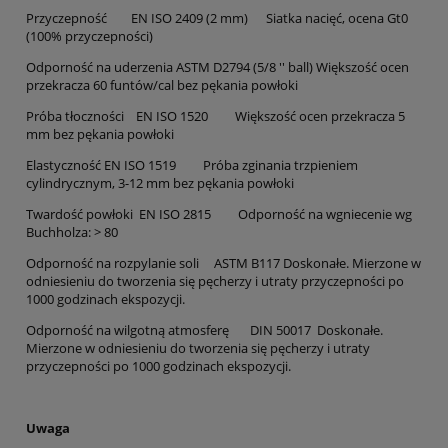
Przyczepność EN ISO 2409 (2 mm) Siatka nacięć, ocena Gt0
(100% przyczepności)
Odporność na uderzenia ASTM D2794 (5/8 '' ball) Większość ocen
przekracza 60 funtów/cal bez pękania powłoki
Próba tłoczności EN ISO 1520 Większość ocen przekracza 5
mm bez pękania powłoki
Elastyczność EN ISO 1519 Próba zginania trzpieniem
cylindrycznym, 3-12 mm bez pękania powłoki
Twardość powłoki EN ISO 2815 Odporność na wgniecenie wg
Buchholza: > 80
Odporność na rozpylanie soli ASTM B117 Doskonałe. Mierzone w
odniesieniu do tworzenia się pęcherzy i utraty przyczepności po
1000 godzinach ekspozycji.
Odporność na wilgotną atmosferę DIN 50017 Doskonałe.
Mierzone w odniesieniu do tworzenia się pęcherzy i utraty
przyczepności po 1000 godzinach ekspozycji.
Uwaga