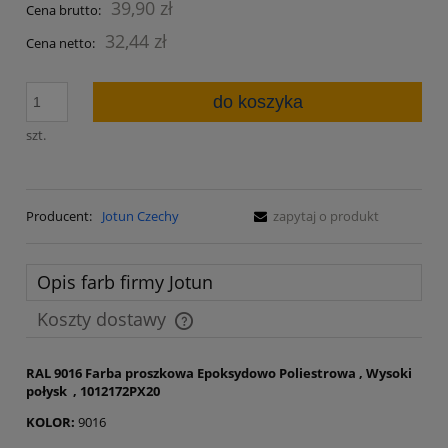
39,90 zł
Cena brutto:
32,44 zł
Cena netto:
do koszyka
szt.
Producent:
Jotun Czechy
zapytaj o produkt
Opis farb firmy Jotun
Koszty dostawy
Cena nie zawiera ewentualnych kosztów płatności
RAL 9016 Farba proszkowa Epoksydowo Poliestrowa , Wysoki
połysk , 1012172PX20
KOLOR:
9016