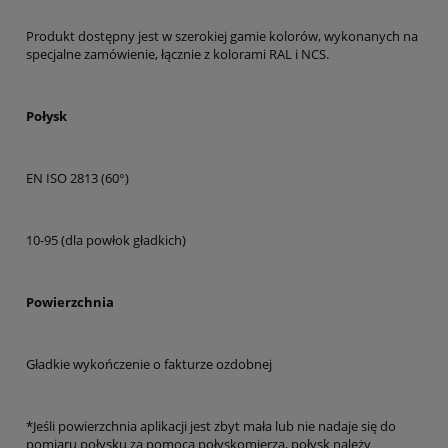
Produkt dostępny jest w szerokiej gamie kolorów, wykonanych na
specjalne zamówienie, łącznie z kolorami RAL i NCS.
Połysk
EN ISO 2813 (60°)
10-95 (dla powłok gładkich)
Powierzchnia
Gładkie wykończenie o fakturze ozdobnej
*Jeśli powierzchnia aplikacji jest zbyt mała lub nie nadaje się do
pomiaru połysku za pomocą połyskomierza, połysk należy