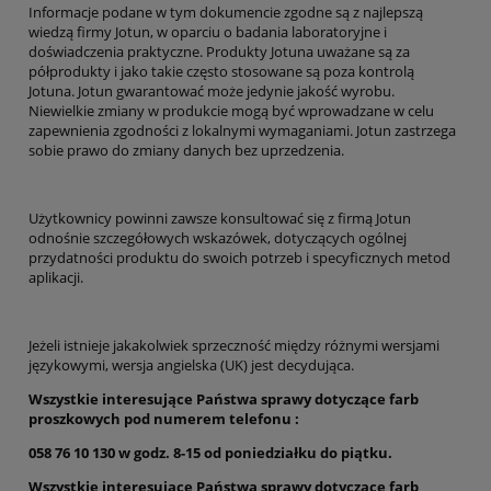
Informacje podane w tym dokumencie zgodne są z najlepszą
wiedzą firmy Jotun, w oparciu o badania laboratoryjne i
doświadczenia praktyczne. Produkty Jotuna uważane są za
półprodukty i jako takie często stosowane są poza kontrolą
Jotuna. Jotun gwarantować może jedynie jakość wyrobu.
Niewielkie zmiany w produkcie mogą być wprowadzane w celu
zapewnienia zgodności z lokalnymi wymaganiami. Jotun zastrzega
sobie prawo do zmiany danych bez uprzedzenia.
Użytkownicy powinni zawsze konsultować się z firmą Jotun
odnośnie szczegółowych wskazówek, dotyczących ogólnej
przydatności produktu do swoich potrzeb i specyficznych metod
aplikacji.
Jeżeli istnieje jakakolwiek sprzeczność między różnymi wersjami
językowymi, wersja angielska (UK) jest decydująca.
Wszystkie interesujące Państwa sprawy dotyczące farb
proszkowych pod numerem telefonu :
058 76 10 130 w godz. 8-15 od poniedziałku do piątku.
Wszystkie interesujące Państwa sprawy dotyczące farb