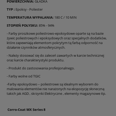
POWIERZCHNIA:
GŁADKA
TYP :
Epoksy - Poliester
TEMPERATURA WYPALANIA:
180 C / 10 MIN
STOPIEŃ POŁYSKU:
85% - 94%
- Farby proszkowe poliestrowo-epoksydowe oparte są na bazie
żywic poliestrowych i epoksydowych oraz specjalnych dodatków,
które zapewniają elementom pokrytym tą farbą odporność na
działanie czynników atmosferycznych.
- Należy stosować się do zaleceń zawartych w karcie technicznej
oraz karcie charakterystyki produktu.
- Produkt do zastosowania profesjonalnego.
- Farby wolne od TGIC
-Farby epoksydowo – poliestrowe są idealnym wyborem do
malowania elementów nie narażonych na ekspozycję słoneczną
takich jak AGD , skrzynki Elektryczne , elementy magazynowe itp.
Corro-Coat MX Series 8