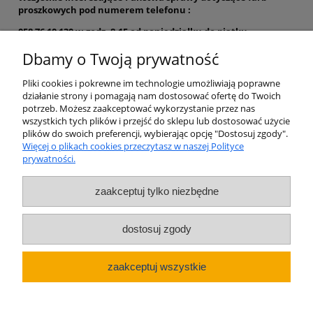
proszkowych pod numerem telefonu :
058 76 10 130 w godz. 8-15 od poniedziałku do piątku.
Dbamy o Twoją prywatność
Pomoc
Pliki cookies i pokrewne im technologie umożliwiają poprawne
Dostawa Towarów
działanie strony i pomagają nam dostosować ofertę do Twoich
potrzeb. Możesz zaakceptować wykorzystanie przez nas
wszystkich tych plików i przejść do sklepu lub dostosować użycie
Jotun poradnik ekspercki
plików do swoich preferencji, wybierając opcję "Dostosuj zgody".
Więcej o plikach cookies przeczytasz w naszej Polityce
prywatności.
Dodatkowe informacje o produktach
zaakceptuj tylko niezbędne
O firmie
dostosuj zgody
Sklep internetowy Olicon Delta sp. z o.o. –
farby Jotun do dachów, metalu i drewna.
zaakceptuj wszystkie