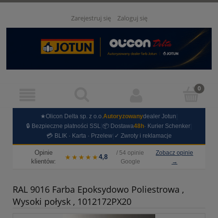
Zarejestruj się
Zaloguj się
|
★Olicon Delta sp. z o.o.
Autoryzowany
dealer Jotun
|
|
🔒 Bezpieczne płatności SSL
📦 Dostawa
48h
· Kurier Schenker
|
💳 BLIK · Karta · Przelew
✓ Zwroty i reklamacje
Opinie
/ 54 opinie
Zobacz opinie
★★★★★
4,8
klientów:
Google
→
RAL 9016 Farba Epoksydowo Poliestrowa ,
Wysoki połysk , 1012172PX20