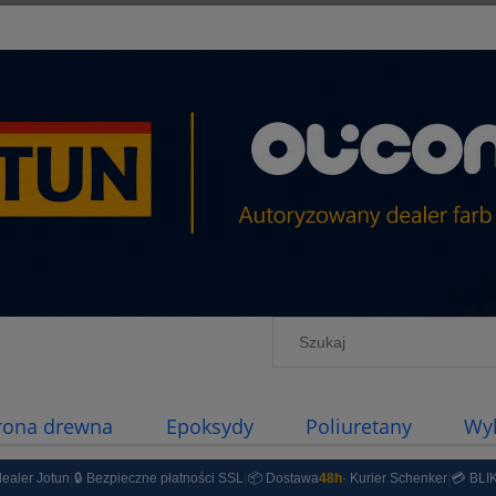
rona drewna
Epoksydy
Poliuretany
Wy
by Jachtowe
Farby proszkowe
Przeceny
|
|
|
dealer Jotun
🔒 Bezpieczne płatności SSL
📦 Dostawa
48h
· Kurier Schenker
💳 BLIK