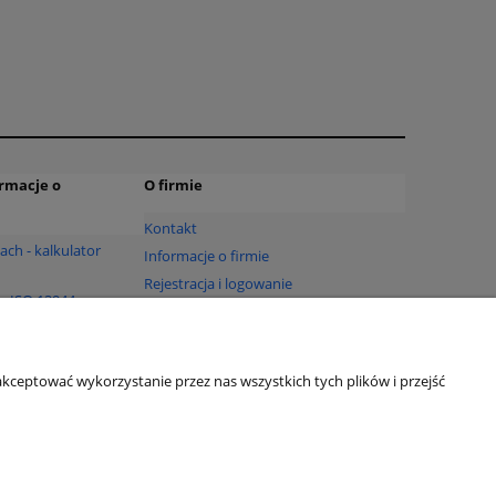
rmacje o
O firmie
Kontakt
ach - kalkulator
Informacje o firmie
Rejestracja i logowanie
g ISO 12944
Blog
radztwem
kceptować wykorzystanie przez nas wszystkich tych plików i przejść
owane w systemach
wpisać RAL
etalu i drewna.