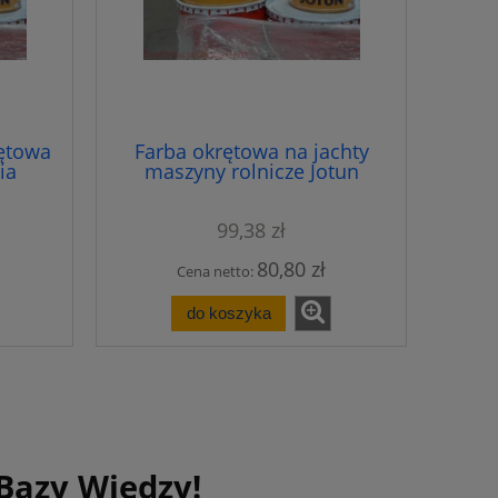
ętowa
Farba okrętowa na jachty
ia
maszyny rolnicze Jotun
ic 90
Hardtop XP
99,38 zł
80,80 zł
Cena netto:
do koszyka
 Bazy Wiedzy!