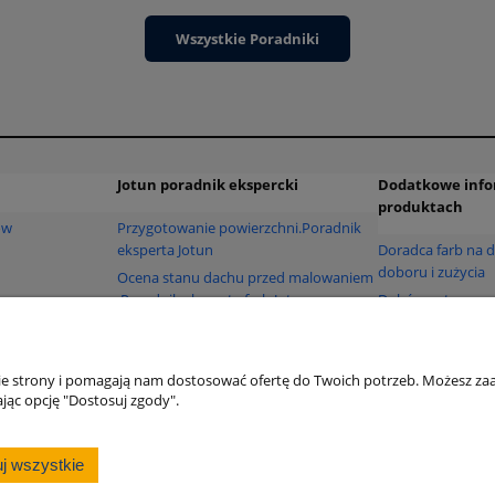
Wszystkie Poradniki
Jotun poradnik ekspercki
Dodatkowe info
produktach
ów
Przygotowanie powierzchni.Poradnik
eksperta Jotun
Doradca farb na d
doboru i zużycia
Ocena stanu dachu przed malowaniem
.Poradnik eksperta farb Jotun
Dobór systemu w
ień
Pęcherze osmotyczne - praktyczny
Farby Jotun z do
przewodnik ekspercki
Wykonawcy
nie strony i pomagają nam dostosować ofertę do Twoich potrzeb. Możesz zaa
Farby Jotun stos
jąc opcję "Dostosuj zgody".
ISO 12944
Informacja gdzie 
j wszystkie
owy Olicon Delta sp. z o.o. – farby Jotun do dachów, m