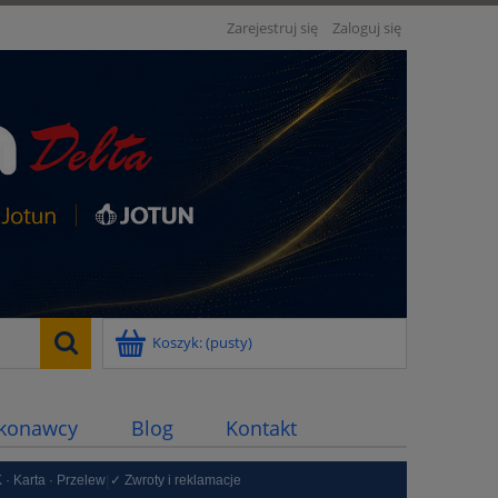
Zarejestruj się
Zaloguj się
Koszyk:
(pusty)
konawcy
Blog
Kontakt
Kolory Farby
|
 · Karta · Przelew
✓ Zwroty i reklamacje