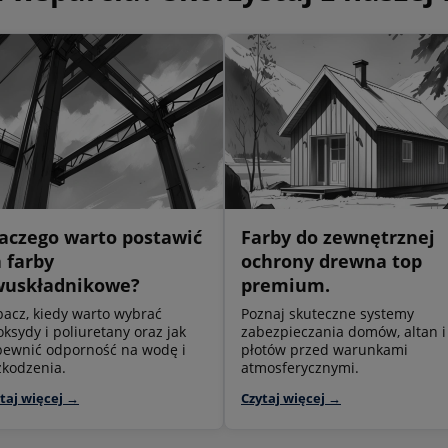
aczego warto postawić
Farby do zewnętrznej
 farby
ochrony drewna top
wuskładnikowe?
premium.
bacz, kiedy warto wybrać
Poznaj skuteczne systemy
ksydy i poliuretany oraz jak
zabezpieczania domów, altan i
pewnić odporność na wodę i
płotów przed warunkami
zkodzenia.
atmosferycznymi.
taj więcej →
Czytaj więcej →