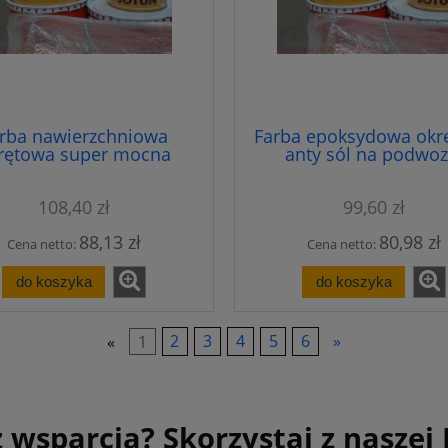
rba nawierzchniowa
Farba epoksydowa okr
rętowa super mocna
anty sól na podwoz
Hardtop Flexi 1 ltr.
samochodowe Jotamast
1ltr.
108,40 zł
99,60 zł
88,13 zł
80,98 zł
Cena netto:
Cena netto:
do koszyka
do koszyka
«
1
2
3
4
5
6
»
 wsparcia? Skorzystaj z naszej