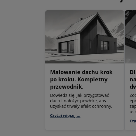
Malowanie dachu krok
Dl
po kroku. Kompletny
na
przewodnik.
d
Dowiedz się, jak przygotować
Zo
dach i nałożyć powłokę, aby
epo
uzyskać trwały efekt ochronny.
za
us
Czytaj więcej →
Czy