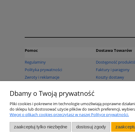
Pomoc
Dostawa Towarów
Regulaminy
Dostępność produkt
Polityka prywatności
Faktury i paragony
Zwroty i reklamacje
Koszty dostawy
Czas realizacji zamów
Dbamy o Twoją prywatność
Sposoby płatności
Pliki cookies i pokrewne im technologie umożliwiają poprawne działa
do sklepu lub dostosować użycie plików do swoich preferencji, wybiera
Więcej o plikach cookies przeczytasz w naszej Polityce prywatności.
zaakceptuj tylko niezbędne
dostosuj zgody
zaakceptu
Sklep internet